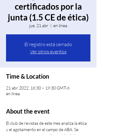
certificados por la
junta (1.5 CE de ética)
jue, 21 abr
  |  
en línea
El registro está cerrado
Ver otros eventos
Time & Location
21 abr 2022, 18:30 – 19:30 GMT-6
en línea
About the event
El club de revistas de este mes analiza la ética 
y el agotamiento en el campo de ABA. Se 