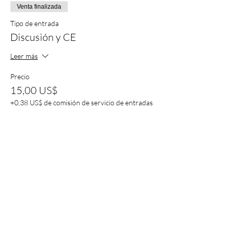
Venta finalizada
Tipo de entrada
Discusión y CE
Leer más
Precio
15,00 US$
+0,38 US$ de comisión de servicio de entradas
Venta finalizada
Tipo de entrada
End-of-Year Blowout Discount
Leer más
Precio
5,00 US$