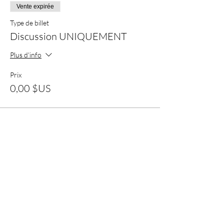
Vente expirée
Type de billet
Discussion UNIQUEMENT
Plus d'info
Prix
0,00 $US
Vente expirée
Type de billet
End-of-Year Blowout Discount
Plus d'info
Prix
5,00 $US
+ 0,13 $US de frais de billetterie