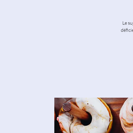
Le su
défici