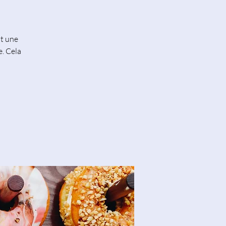
nt une
e. Cela