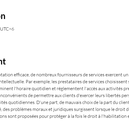
on
0 UTC−6
nt
ation efficace, de nombreux fournisseurs de services exercent un g
ntellectuelle. Par exemple, les prestataires de services choisissent 
inent l'horaire quotidien et réglementent l'accès aux activités préf
inconvénients de permettre aux clients d'exercer leurs libertés per
vités quotidiennes. D'une part, de mauvais choix de la part du clien
é, des problèmes moraux et juridiques surgissent lorsque le droit de
 sont proposées pour protéger à la fois le droit à l'habilitation et 