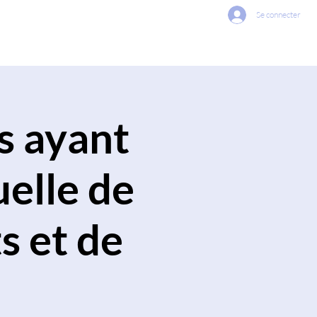
Se connecter
vices Offered
Contact Us
s ayant
uelle de
s et de