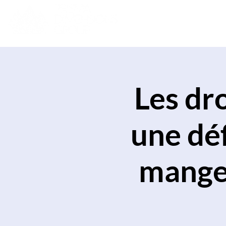
Les dr
une déf
manger