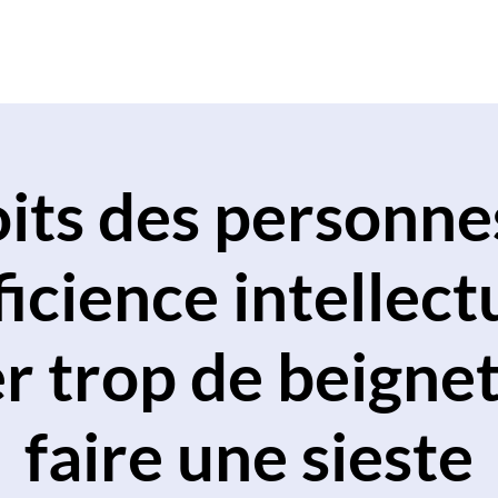
Home
About
Ser
oits des personne
icience intellect
 trop de beignet
faire une sieste